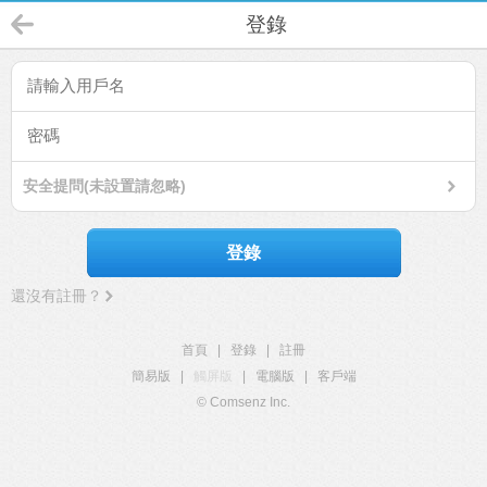
登錄
安全提問(未設置請忽略)
登錄
還沒有註冊？
首頁
|
登錄
|
註冊
簡易版
|
觸屏版
|
電腦版
|
客戶端
© Comsenz Inc.