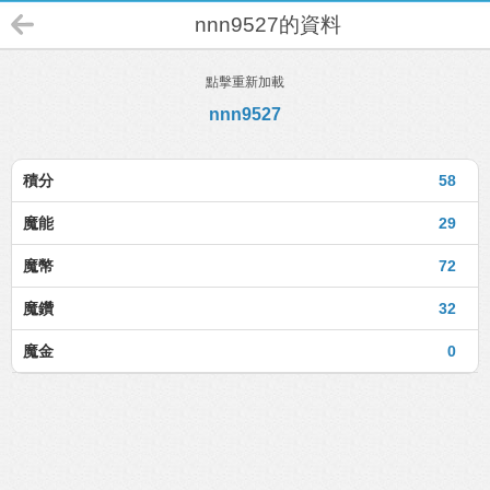
nnn9527的資料
點擊重新加載
nnn9527
積分
58
魔能
29
魔幣
72
魔鑽
32
魔金
0