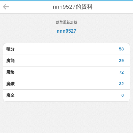
nnn9527的資料
點擊重新加載
nnn9527
積分
58
魔能
29
魔幣
72
魔鑽
32
魔金
0