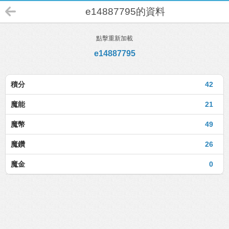
e14887795的資料
點擊重新加載
e14887795
積分
42
魔能
21
魔幣
49
魔鑽
26
魔金
0