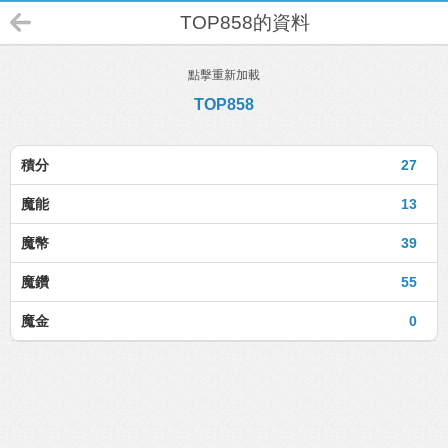
TOP858的資料
點擊重新加載
TOP858
積分
27
魔能
13
魔幣
39
魔鑽
55
魔金
0