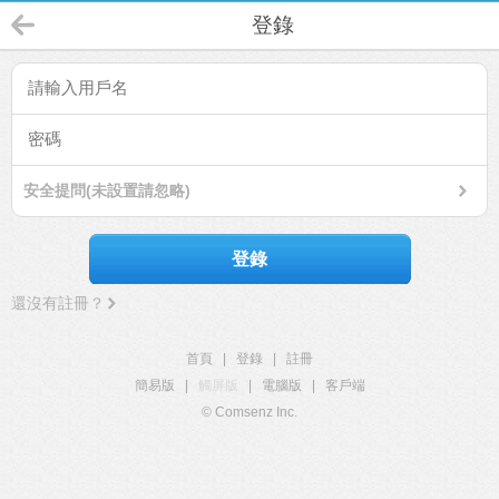
登錄
安全提問(未設置請忽略)
登錄
還沒有註冊？
首頁
|
登錄
|
註冊
簡易版
|
觸屏版
|
電腦版
|
客戶端
© Comsenz Inc.