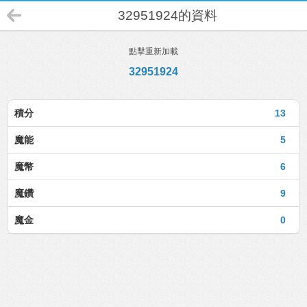
32951924的資料
點擊重新加載
32951924
積分
13
魔能
5
魔幣
6
魔鑽
9
魔金
0