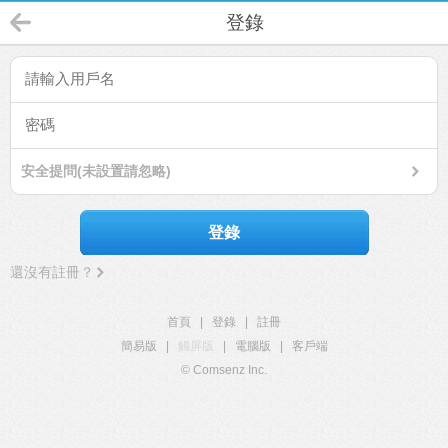
登錄
安全提問(未設置請忽略)
登錄
還沒有註冊？
首頁
|
登錄
|
註冊
簡易版
|
觸屏版
|
電腦版
|
客戶端
© Comsenz Inc.