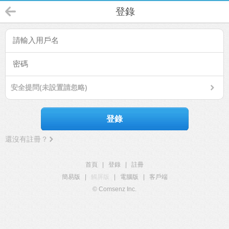
登錄
安全提問(未設置請忽略)
登錄
還沒有註冊？
首頁
|
登錄
|
註冊
簡易版
|
觸屏版
|
電腦版
|
客戶端
© Comsenz Inc.