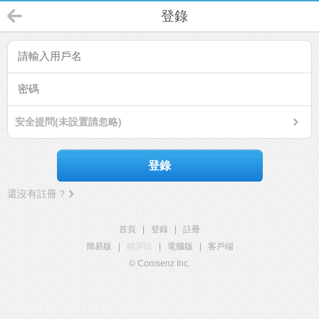
登錄
安全提問(未設置請忽略)
登錄
還沒有註冊？
首頁
|
登錄
|
註冊
簡易版
|
觸屏版
|
電腦版
|
客戶端
© Comsenz Inc.