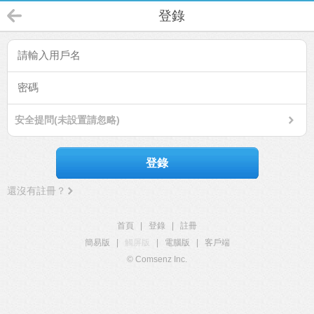
登錄
安全提問(未設置請忽略)
登錄
還沒有註冊？
首頁
|
登錄
|
註冊
簡易版
|
觸屏版
|
電腦版
|
客戶端
© Comsenz Inc.