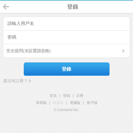
登錄
安全提問(未設置請忽略)
登錄
還沒有註冊？
首頁
|
登錄
|
註冊
簡易版
|
觸屏版
|
電腦版
|
客戶端
© Comsenz Inc.