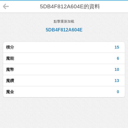
5DB4F812A604E的資料
點擊重新加載
5DB4F812A604E
積分
15
魔能
6
魔幣
10
魔鑽
13
魔金
0