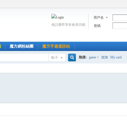
用戶名
免註冊即享有會員功能
密碼
到
魔方網粉絲團
魔方手遊資訊站
熱搜:
game +
加加
My card
帖子
搜
索