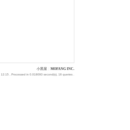
小黑屋
|
MOFANG INC.
 12:15
, Processed in 0.018093 second(s), 16 queries .