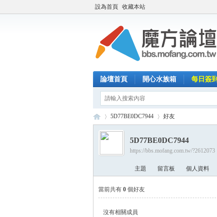
設為首頁
收藏本站
論壇首頁
開心水族箱
每日簽
5D77BE0DC7944
好友
5D77BE0DC7944
https://bbs.mofang.com.tw/?2612073
魔
›
›
主題
留言板
個人資料
當前共有
0
個好友
沒有相關成員