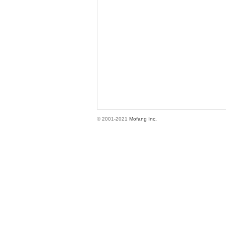
方
© 2001-2021
Mofang Inc.
網