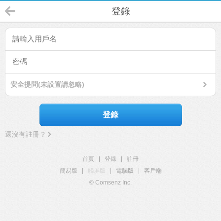
登錄
安全提問(未設置請忽略)
登錄
還沒有註冊？
首頁
|
登錄
|
註冊
簡易版
|
觸屏版
|
電腦版
|
客戶端
© Comsenz Inc.