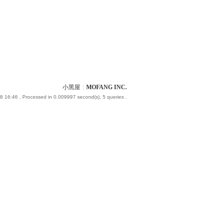
小黑屋
|
MOFANG INC.
8 16:46
, Processed in 0.009997 second(s), 5 queries .