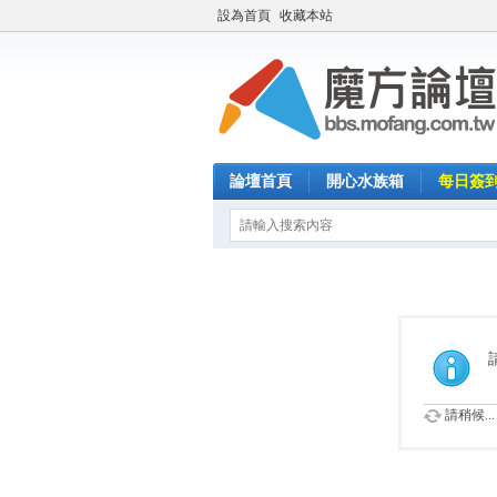
設為首頁
收藏本站
論壇首頁
開心水族箱
每日簽
請稍候...