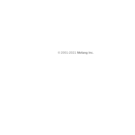
© 2001-2021
Mofang Inc.