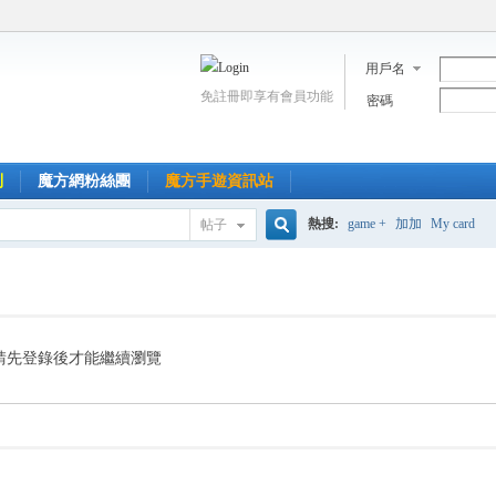
用戶名
免註冊即享有會員功能
密碼
到
魔方網粉絲團
魔方手遊資訊站
熱搜:
game +
加加
My card
帖子
搜
索
請先登錄後才能繼續瀏覽