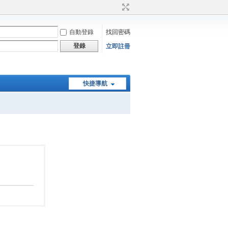
自動登錄
找回密碼
登錄
立即註冊
快捷導航