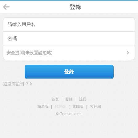
登錄
安全提問(未設置請忽略)
登錄
還沒有註冊？
首頁
|
登錄
|
註冊
簡易版
|
觸屏版
|
電腦版
|
客戶端
© Comsenz Inc.