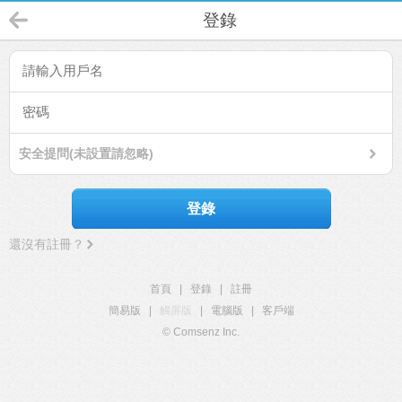
登錄
安全提問(未設置請忽略)
登錄
還沒有註冊？
首頁
|
登錄
|
註冊
簡易版
|
觸屏版
|
電腦版
|
客戶端
© Comsenz Inc.