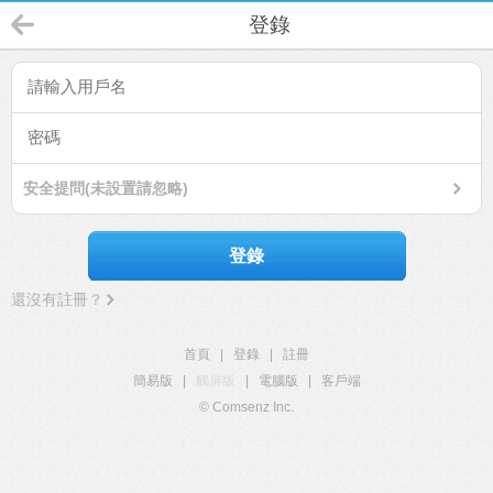
登錄
安全提問(未設置請忽略)
登錄
還沒有註冊？
首頁
|
登錄
|
註冊
簡易版
|
觸屏版
|
電腦版
|
客戶端
© Comsenz Inc.