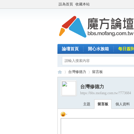
設為首頁
收藏本站
論壇首頁
開心水族箱
每日簽
台灣修德力
留言板
台灣修德力
https://bbs.mofang.com.tw/?773684
魔
›
›
主題
留言板
個人資料