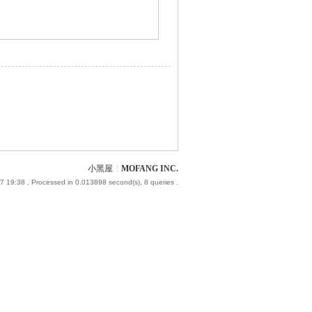
小黑屋
|
MOFANG INC.
7 19:38
, Processed in 0.013898 second(s), 8 queries .