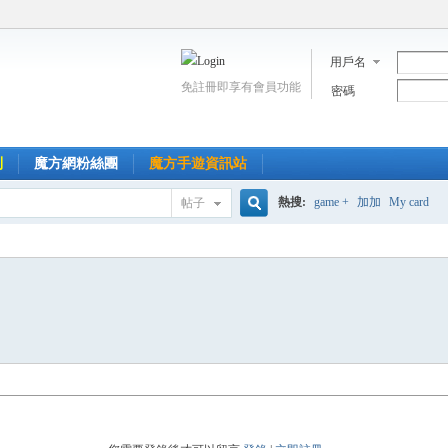
用戶名
免註冊即享有會員功能
密碼
到
魔方網粉絲團
魔方手遊資訊站
熱搜:
game +
加加
My card
帖子
搜
索