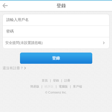
登錄
安全提問(未設置請忽略)
登錄
還沒有註冊？
首頁
|
登錄
|
註冊
簡易版
|
觸屏版
|
電腦版
|
客戶端
© Comsenz Inc.