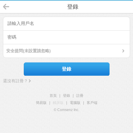
登錄
安全提問(未設置請忽略)
登錄
還沒有註冊？
首頁
|
登錄
|
註冊
簡易版
|
觸屏版
|
電腦版
|
客戶端
© Comsenz Inc.