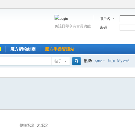
用戶名
免註冊即享有會員功能
密碼
到
魔方網粉絲團
魔方手遊資訊站
熱搜:
game +
加加
My card
帖子
搜
索
視頻認證
未認證