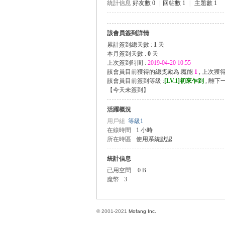
統計信息
好友數 0
|
回帖數 1
|
主題數 1
該會員簽到詳情
方
累計簽到總天數 :
1
天
本月簽到天數 :
0
天
上次簽到時間 :
2019-04-20 10:55
該會員目前獲得的總獎勵為:魔能
1
, 上次獲
該會員目前簽到等級 :
[LV.1]初來乍到
, 離下
【
今天未簽到
】
活躍概況
用戶組
等級1
在線時間
1 小時
所在時區
使用系統默認
網
統計信息
已用空間
0 B
魔幣
3
© 2001-2021
Mofang Inc.