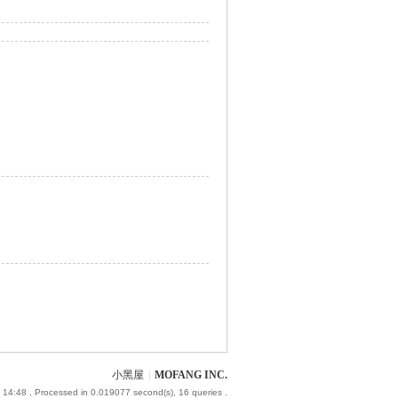
小黑屋
|
MOFANG INC.
 14:48
, Processed in 0.019077 second(s), 16 queries .