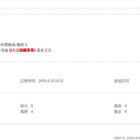
得的獎勵為:魔能
1
.
一等級
[LV.2]偶爾看看I
還差
2
天 .
註冊時間
2019-4-19 10:21
最後訪問
積分
9
魔能
4
魔鑽
4
魔金
0
GMT+8, 2026-8-8