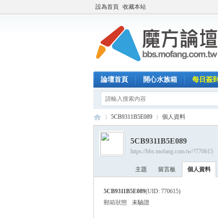
設為首頁
收藏本站
論壇首頁
開心水族箱
每日簽
5CB9311B5E089
個人資料
5CB9311B5E089
https://bbs.mofang.com.tw/?770615
魔
›
›
主題
留言板
個人資料
5CB9311B5E089
(UID: 770615)
郵箱狀態
未驗證