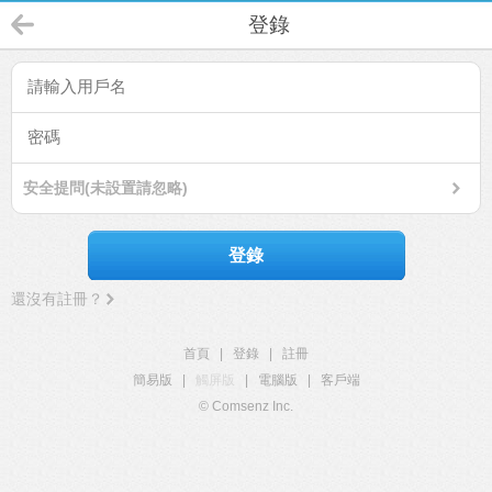
登錄
安全提問(未設置請忽略)
登錄
還沒有註冊？
首頁
|
登錄
|
註冊
簡易版
|
觸屏版
|
電腦版
|
客戶端
© Comsenz Inc.