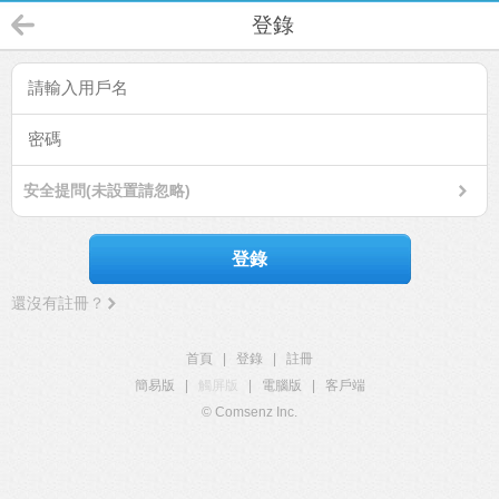
登錄
安全提問(未設置請忽略)
登錄
還沒有註冊？
首頁
|
登錄
|
註冊
簡易版
|
觸屏版
|
電腦版
|
客戶端
© Comsenz Inc.