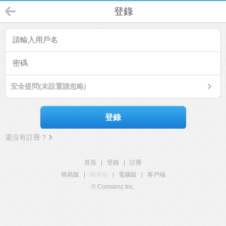
登錄
安全提問(未設置請忽略)
登錄
還沒有註冊？
首頁
|
登錄
|
註冊
簡易版
|
觸屏版
|
電腦版
|
客戶端
© Comsenz Inc.