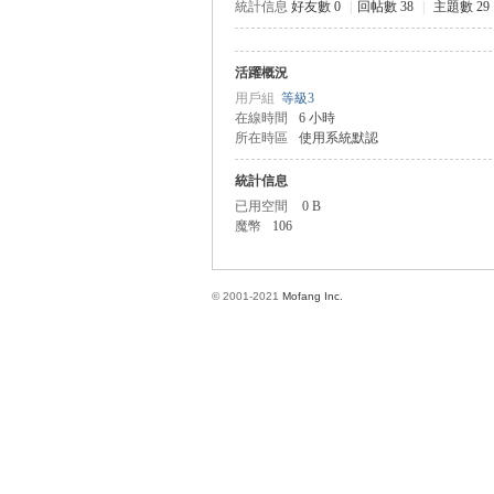
統計信息
好友數 0
|
回帖數 38
|
主題數 29
活躍概況
方
用戶組
等級3
在線時間
6 小時
所在時區
使用系統默認
統計信息
已用空間
0 B
魔幣
106
© 2001-2021
Mofang Inc.
網