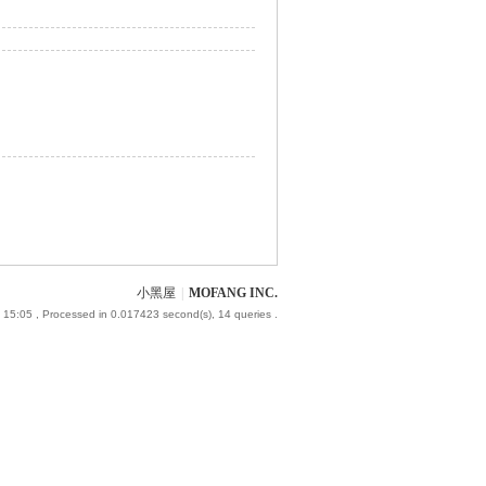
小黑屋
|
MOFANG INC.
 15:05
, Processed in 0.017423 second(s), 14 queries .