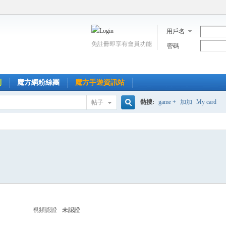
用戶名
免註冊即享有會員功能
密碼
到
魔方網粉絲團
魔方手遊資訊站
熱搜:
game +
加加
My card
帖子
搜
索
視頻認證
未認證