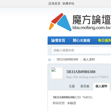
設為首頁
收藏本站
論壇首頁
開心水族箱
每日簽
5B33AB09B6308
個人資料
5B33AB09B6308
https://bbs.mofang.com.tw/?764035
魔
›
›
主題
留言板
個人資料
5B33AB09B6308
(UID: 764035)
郵箱狀態
未驗證