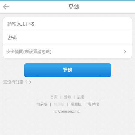
登錄
安全提問(未設置請忽略)
登錄
還沒有註冊？
首頁
|
登錄
|
註冊
簡易版
|
觸屏版
|
電腦版
|
客戶端
© Comsenz Inc.