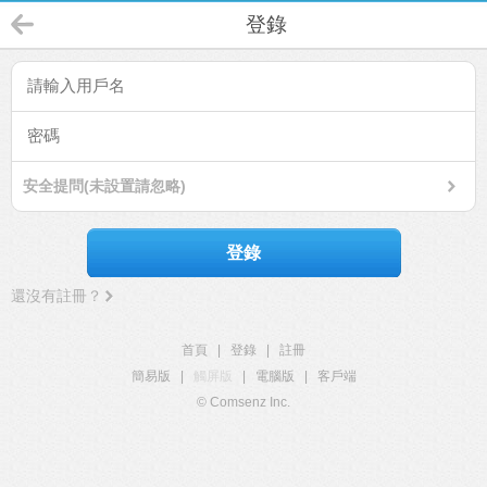
登錄
安全提問(未設置請忽略)
登錄
還沒有註冊？
首頁
|
登錄
|
註冊
簡易版
|
觸屏版
|
電腦版
|
客戶端
© Comsenz Inc.