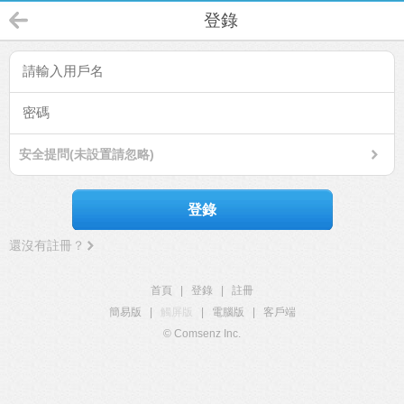
登錄
安全提問(未設置請忽略)
登錄
還沒有註冊？
首頁
|
登錄
|
註冊
簡易版
|
觸屏版
|
電腦版
|
客戶端
© Comsenz Inc.