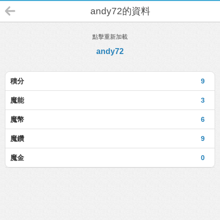
andy72的資料
點擊重新加載
andy72
積分
9
魔能
3
魔幣
6
魔鑽
9
魔金
0