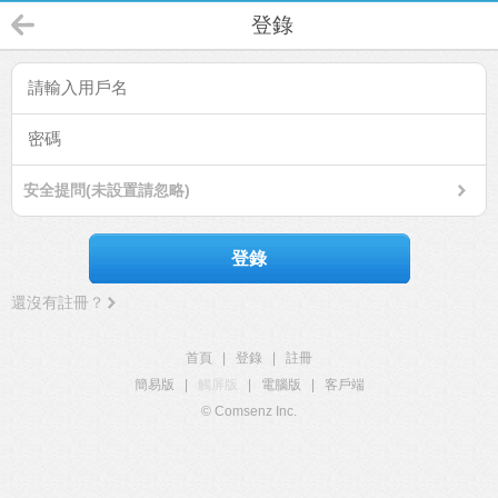
登錄
安全提問(未設置請忽略)
登錄
還沒有註冊？
首頁
|
登錄
|
註冊
簡易版
|
觸屏版
|
電腦版
|
客戶端
© Comsenz Inc.