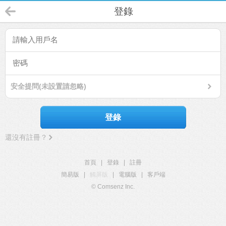
登錄
安全提問(未設置請忽略)
登錄
還沒有註冊？
首頁
|
登錄
|
註冊
簡易版
|
觸屏版
|
電腦版
|
客戶端
© Comsenz Inc.