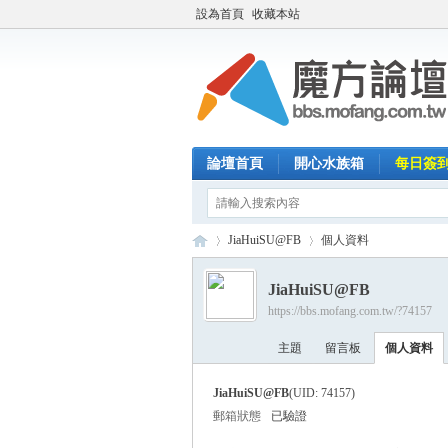
設為首頁
收藏本站
論壇首頁
開心水族箱
每日簽
JiaHuiSU@FB
個人資料
JiaHuiSU@FB
https://bbs.mofang.com.tw/?74157
魔
›
›
主題
留言板
個人資料
JiaHuiSU@FB
(UID: 74157)
郵箱狀態
已驗證