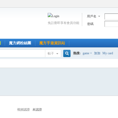
用戶名
免註冊即享有會員功能
密碼
到
魔方網粉絲團
魔方手遊資訊站
熱搜:
game +
加加
My card
帖子
搜
索
視頻認證
未認證