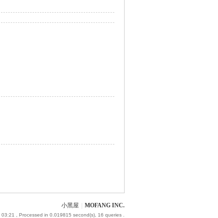
小黑屋
|
MOFANG INC.
 03:21
, Processed in 0.019815 second(s), 16 queries .