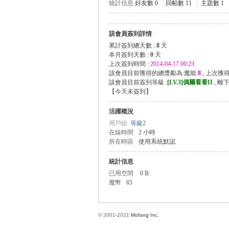
統計信息
好友數 0
|
回帖數 11
|
主題數 1
該會員簽到詳情
方
累計簽到總天數 :
8
天
本月簽到天數 :
0
天
上次簽到時間 :
2014-04-17 00:23
該會員目前獲得的總獎勵為:魔能
8
, 上次獲
該會員目前簽到等級 :
[LV.3]偶爾看看II
, 離
【
今天未簽到
】
活躍概況
用戶組
等級2
在線時間
2 小時
所在時區
使用系統默認
網
統計信息
已用空間
0 B
魔幣
65
© 2001-2021
Mofang Inc.