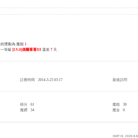
得的獎勵為:魔能
1
.
下一等級
[LV.4]偶爾看看III
還差
7
天 .
註冊時間
2014-3-25 03:17
最後訪問
積分
61
魔能
30
魔鑽
34
魔金
0
GMT+8, 2026-8-8