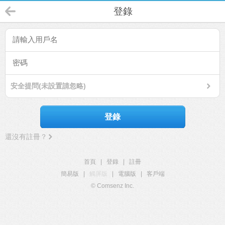
登錄
安全提問(未設置請忽略)
登錄
還沒有註冊？
首頁
|
登錄
|
註冊
簡易版
|
觸屏版
|
電腦版
|
客戶端
© Comsenz Inc.