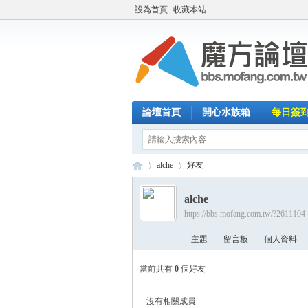
設為首頁
收藏本站
論壇首頁
開心水族箱
每日簽
alche
好友
alche
https://bbs.mofang.com.tw/?2611104
魔
›
›
主題
留言板
個人資料
當前共有
0
個好友
沒有相關成員