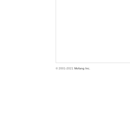
方
© 2001-2021
Mofang Inc.
網