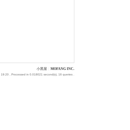
小黑屋
|
MOFANG INC.
 19:20
, Processed in 0.018021 second(s), 16 queries .