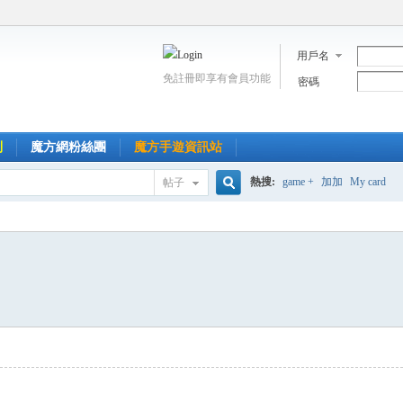
用戶名
免註冊即享有會員功能
密碼
到
魔方網粉絲團
魔方手遊資訊站
熱搜:
game +
加加
My card
帖子
搜
索