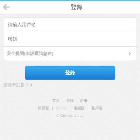
登錄
安全提問(未設置請忽略)
登錄
還沒有註冊？
首頁
|
登錄
|
註冊
簡易版
|
觸屏版
|
電腦版
|
客戶端
© Comsenz Inc.