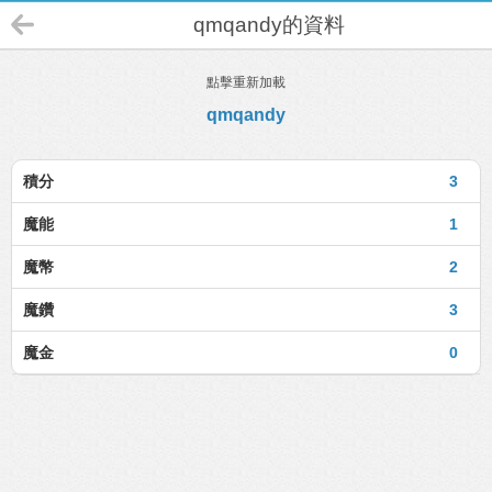
qmqandy的資料
點擊重新加載
qmqandy
積分
3
魔能
1
魔幣
2
魔鑽
3
魔金
0