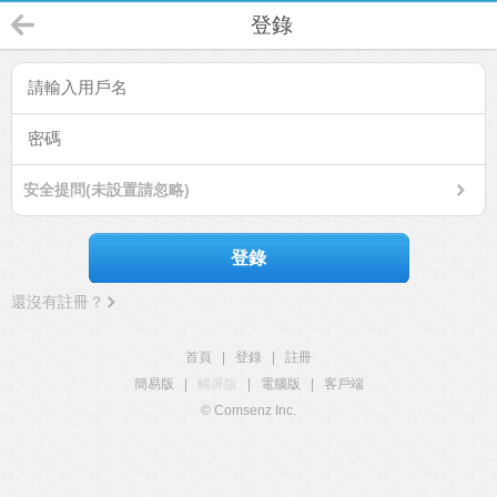
登錄
安全提問(未設置請忽略)
登錄
還沒有註冊？
首頁
|
登錄
|
註冊
簡易版
|
觸屏版
|
電腦版
|
客戶端
© Comsenz Inc.