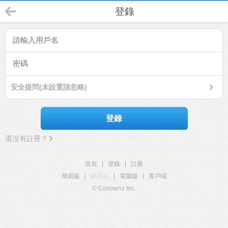
登錄
安全提問(未設置請忽略)
登錄
還沒有註冊？
首頁
|
登錄
|
註冊
簡易版
|
觸屏版
|
電腦版
|
客戶端
© Comsenz Inc.