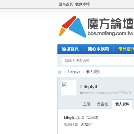
設為首頁
收藏本站
論壇首頁
開心水族箱
每日簽
Lifeplyit
個人資料
Lifeplyit
https://bbs.mofang.com.tw/?726303
魔
›
›
主題
留言板
個人資料
Lifeplyit
(UID: 726303)
郵箱狀態
未驗證