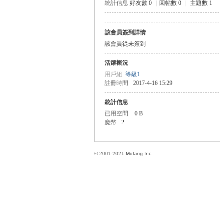
統計信息
好友數 0
|
回帖數 0
|
主題數 1
該會員簽到詳情
方
該會員從未簽到
活躍概況
用戶組
等級1
註冊時間
2017-4-16 15:29
統計信息
已用空間
0 B
魔幣
2
網
© 2001-2021
Mofang Inc.