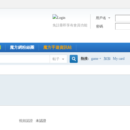
用戶名
免註冊即享有會員功能
密碼
到
魔方網粉絲團
魔方手遊資訊站
熱搜:
game +
加加
My card
帖子
搜
索
視頻認證
未認證