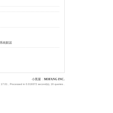
系統默認
小黑屋
|
MOFANG INC.
 17:01
, Processed in 0.019372 second(s), 16 queries .