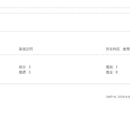
最後訪問
所在時區
使用
積分
3
魔能
1
魔鑽
3
魔金
0
GMT+8, 2026-8-8