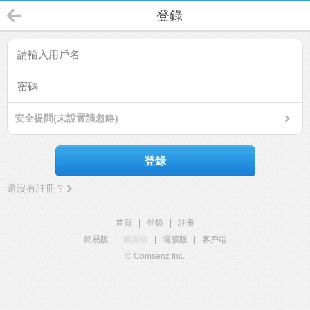
登錄
安全提問(未設置請忽略)
登錄
還沒有註冊？
首頁
|
登錄
|
註冊
簡易版
|
觸屏版
|
電腦版
|
客戶端
© Comsenz Inc.