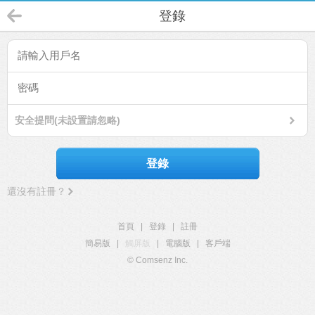
登錄
安全提問(未設置請忽略)
登錄
還沒有註冊？
首頁
|
登錄
|
註冊
簡易版
|
觸屏版
|
電腦版
|
客戶端
© Comsenz Inc.