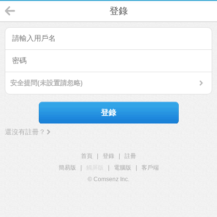
登錄
安全提問(未設置請忽略)
登錄
還沒有註冊？
首頁
|
登錄
|
註冊
簡易版
|
觸屏版
|
電腦版
|
客戶端
© Comsenz Inc.