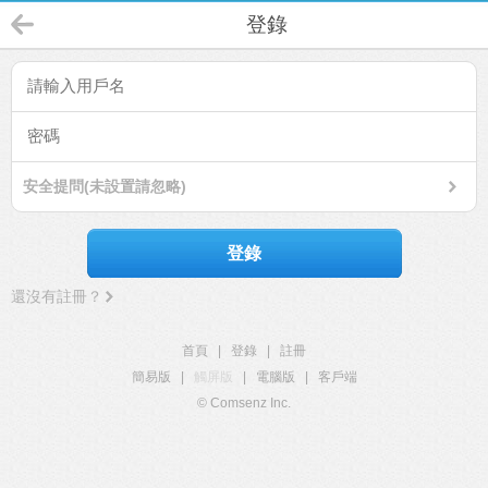
登錄
安全提問(未設置請忽略)
登錄
還沒有註冊？
首頁
|
登錄
|
註冊
簡易版
|
觸屏版
|
電腦版
|
客戶端
© Comsenz Inc.