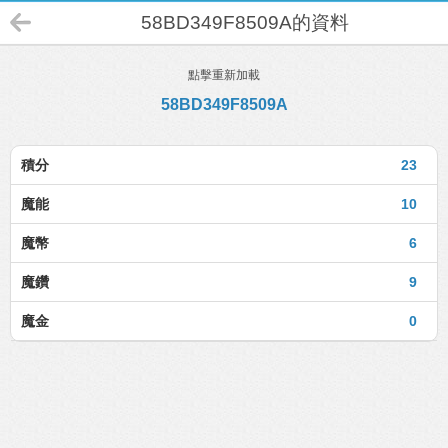
58BD349F8509A的資料
點擊重新加載
58BD349F8509A
積分
23
魔能
10
魔幣
6
魔鑽
9
魔金
0