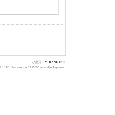
小黑屋
|
MOFANG INC.
8 16:08
, Processed in 0.013055 second(s), 8 queries .