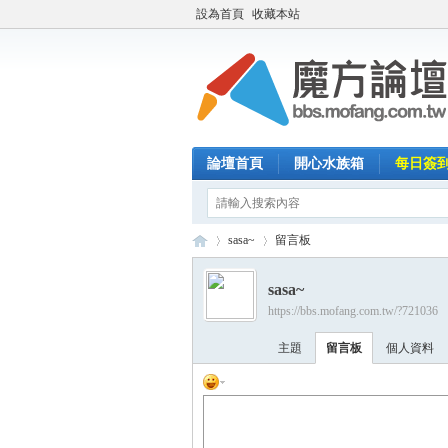
設為首頁
收藏本站
論壇首頁
開心水族箱
每日簽
sasa~
留言板
sasa~
https://bbs.mofang.com.tw/?721036
魔
›
›
主題
留言板
個人資料