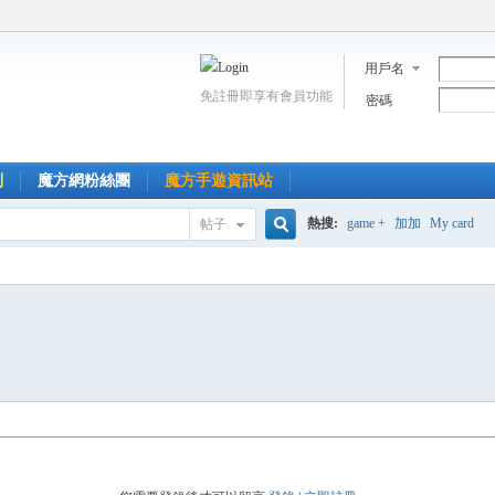
用戶名
免註冊即享有會員功能
密碼
到
魔方網粉絲團
魔方手遊資訊站
熱搜:
game +
加加
My card
帖子
搜
索