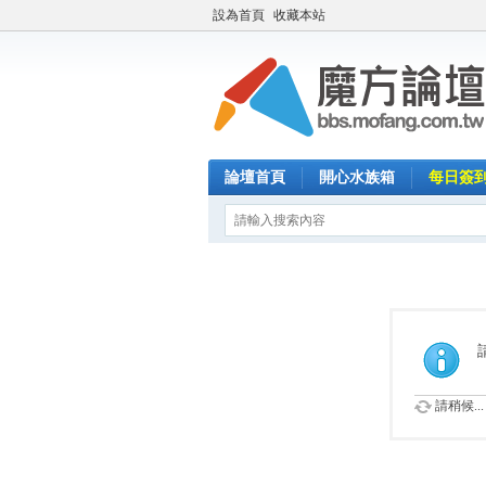
設為首頁
收藏本站
論壇首頁
開心水族箱
每日簽
請稍候...