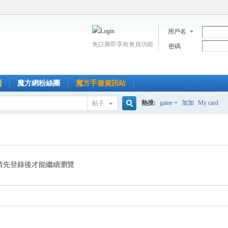
用戶名
免註冊即享有會員功能
密碼
到
魔方網粉絲團
魔方手遊資訊站
熱搜:
game +
加加
My card
帖子
搜
索
請先登錄後才能繼續瀏覽