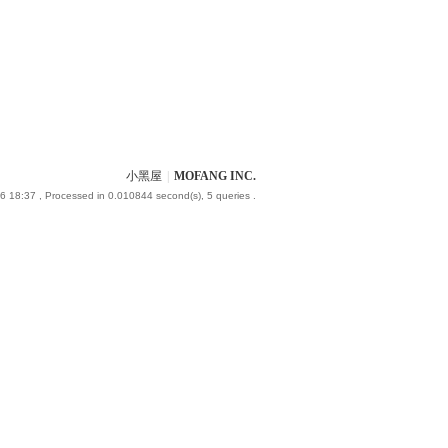
小黑屋
|
MOFANG INC.
6 18:37
, Processed in 0.010844 second(s), 5 queries .