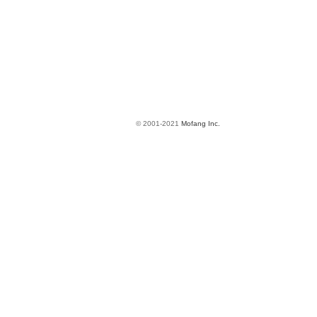
© 2001-2021
Mofang Inc.