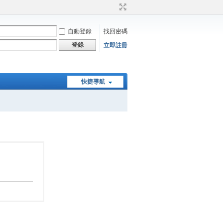
自動登錄
找回密碼
登錄
立即註冊
快捷導航