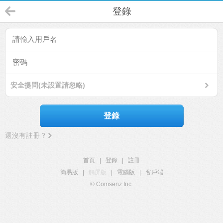
登錄
安全提問(未設置請忽略)
登錄
還沒有註冊？
首頁
|
登錄
|
註冊
簡易版
|
觸屏版
|
電腦版
|
客戶端
© Comsenz Inc.