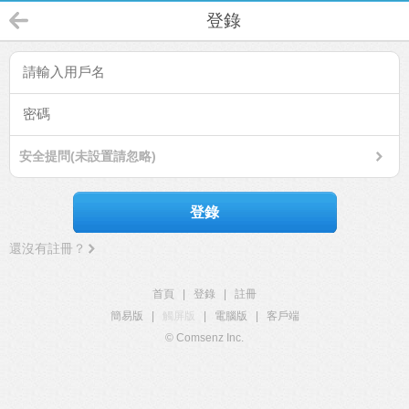
登錄
安全提問(未設置請忽略)
登錄
還沒有註冊？
首頁
|
登錄
|
註冊
簡易版
|
觸屏版
|
電腦版
|
客戶端
© Comsenz Inc.